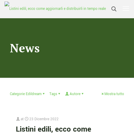
News
Categorie Edildream
Tags
Autore
Mostra tutto
at
23 Dicembre 2022
Listini edili, ecco come