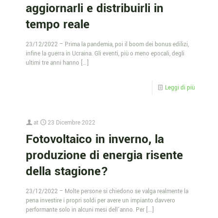
aggiornarli e distribuirli in
tempo reale
23/12/2022 – Prima la pandemia, poi il boom dei bonus edilizi,
infine la guerra in Ucraina. Gli eventi, più o meno epocali, degli
ultimi tre anni hanno
[…]
Leggi di più
at
23 Dicembre 2022
Fotovoltaico in inverno, la
produzione di energia risente
della stagione?
23/12/2022 – Molte persone si chiedono se valga realmente la
pena investire i propri soldi per avere un impianto davvero
performante solo in alcuni mesi dell’anno. Per
[…]