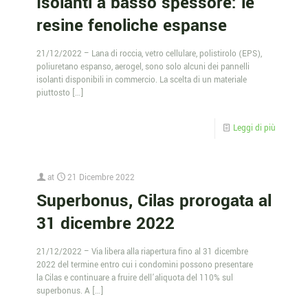
Isolanti a basso spessore: le
resine fenoliche espanse
21/12/2022 – Lana di roccia, vetro cellulare, polistirolo (EPS),
poliuretano espanso, aerogel, sono solo alcuni dei pannelli
isolanti disponibili in commercio. La scelta di un materiale
piuttosto
[…]
Leggi di più
at
21 Dicembre 2022
Superbonus, Cilas prorogata al
31 dicembre 2022
21/12/2022 – Via libera alla riapertura fino al 31 dicembre
2022 del termine entro cui i condomìni possono presentare
la Cilas e continuare a fruire dell’aliquota del 110% sul
superbonus. A
[…]