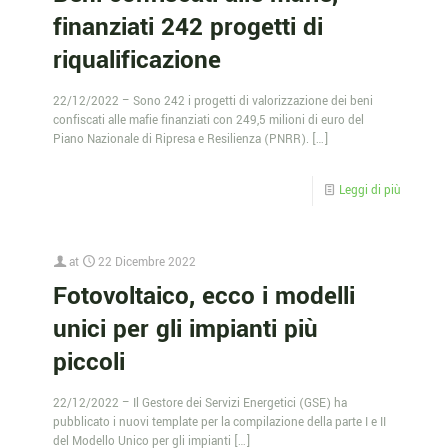
finanziati 242 progetti di
riqualificazione
22/12/2022 – Sono 242 i progetti di valorizzazione dei beni
confiscati alle mafie finanziati con 249,5 milioni di euro del
Piano Nazionale di Ripresa e Resilienza (PNRR).
[…]
Leggi di più
at
22 Dicembre 2022
Fotovoltaico, ecco i modelli
unici per gli impianti più
piccoli
22/12/2022 – Il Gestore dei Servizi Energetici (GSE) ha
pubblicato i nuovi template per la compilazione della parte I e II
del Modello Unico per gli impianti
[…]