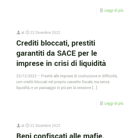
Leggi di più
at
22 Dicembre 2022
Crediti bloccati, prestiti
garantiti da SACE per le
imprese in crisi di liquidità
23/12/2022 – Prestiti alle imprese di costruzione in difficoltà,
con crediti bloccati nel proprio cassetto fiscale, ma senza
liquidità, e un passaggio in più per la cessione
[…]
Leggi di più
at
22 Dicembre 2022
Beni confiscati alle mafie,