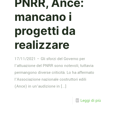
PNRR, Ance:
mancano i
progetti da
realizzare
17/11/2021 – Gli sforzi del Governo per
l’attuazione del PNRR sono notevoli, tuttavia
permangono diverse criticità. Lo ha affermato
l’Associazione nazionale costruttori edili
(Ance) in un’audizione in
[…]
Leggi di più