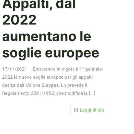
Appalti, dal
2022
aumentano le
soglie europee
17/11/2021 – Entreranno in vigore il 1° gennaio
2022 le nuove soglie europee per gli appalti,
decise dall’Unione Europea. Lo prevede il
Regolamento 2021/1952, che modifica la
[…]
Leggi di più