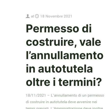
at
18 Novembre 2021
Permesso di
costruire, vale
l’annullamento
in autotutela
oltre i termini?
18/11/2021 – L’annullamento di un permesso
di costruire in autotutela deve avvenire nei
tempi previsti. L’Amministrazione deve inoltre