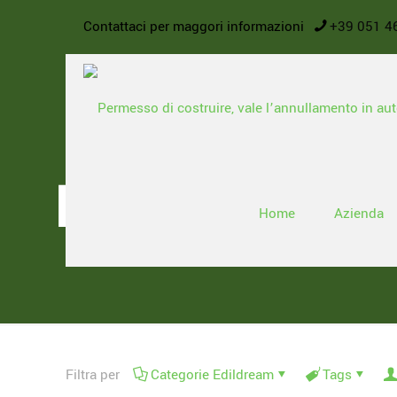
Contattaci per maggori informazioni
+39 051 4
News
Home
Azienda
Filtra per
Categorie Edildream
Tags