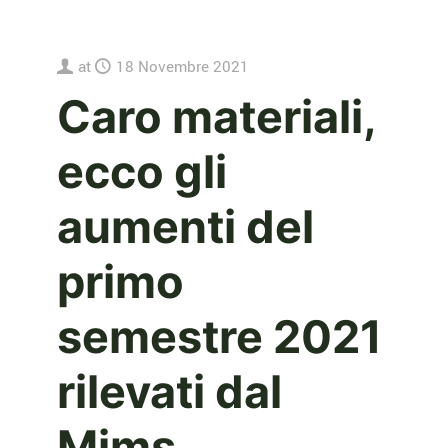
at
18 Novembre 2021
Caro materiali,
ecco gli
aumenti del
primo
semestre 2021
rilevati dal
Mims