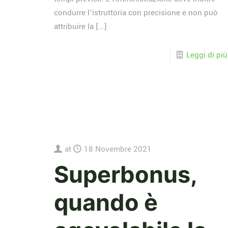
condurre l’istruttoria con precisione e non può
attribuire la
[…]
Leggi di più
at
18 Novembre 2021
Superbonus,
quando è