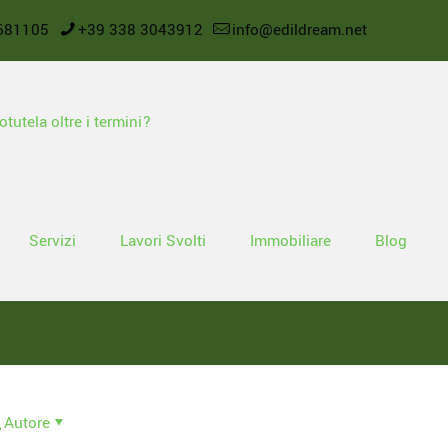
681105
+39 338 3043912
info@edildream.net
Servizi
Lavori Svolti
Immobiliare
Blog
Autore