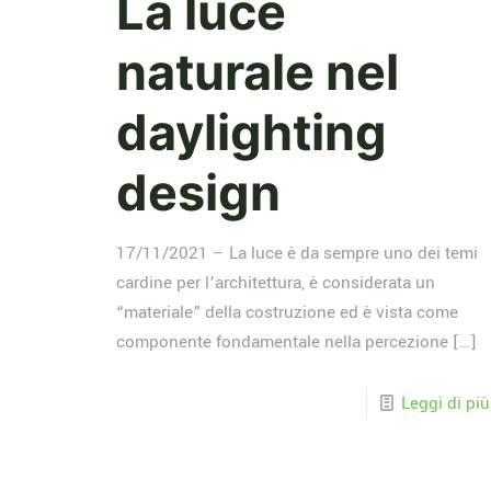
La luce
naturale nel
daylighting
design
17/11/2021 – La luce è da sempre uno dei temi
cardine per l’architettura, è considerata un
“materiale” della costruzione ed è vista come
componente fondamentale nella percezione
[…]
Leggi di più