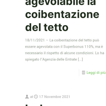
agevolabile la
coibentazione
del tetto
18/11/2021 – La coibentazione del tetto può
essere agevolata con il Superbonus 110%, ma è
necessario il rispetto di alcune condizioni. Lo ha
spiegato l’Agenzia delle Entrate
[…]
Leggi di più
at
17 Novembre 2021