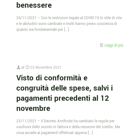
benessere
24/11/2021 – Con le restrizioni legate al COVID-19 lo stile di vita
e le abitudini sono cambiate e molti hanno preso coscienza di
quanto sia fondamentale per
[…]
Leggi di più
at
23 Novembre 2021
Visto di conformità e
congruità delle spese, salvi i
pagamenti precedenti al 12
novembre
23/11/2021 – Il Decreto Antifrode ha cambiato le regole per
usufruire dello sconto in fattura e della cessione del credito. Ma
cosa accade ai pagamenti effettuati appena
[…]