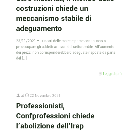
costruzioni chiede un
meccanismo stabile di
adeguamento
23/11/2021 – I rincari delle materie prime continuano a
preoccupare gli addetti ai lavori del settore edile. All’aumento
dei prezzi non corrisponderebbero adeguate risposte da parte
del
[…]
Leggi di più
at
22 Novembre 2021
Professionisti,
Confprofessioni chiede
l’abolizione dell’Irap