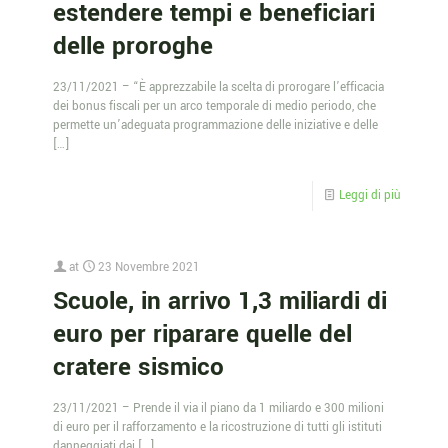
estendere tempi e beneficiari
delle proroghe
23/11/2021 – “È apprezzabile la scelta di prorogare l’efficacia
dei bonus fiscali per un arco temporale di medio periodo, che
permette un’adeguata programmazione delle iniziative e delle
[…]
Leggi di più
at
23 Novembre 2021
Scuole, in arrivo 1,3 miliardi di
euro per riparare quelle del
cratere sismico
23/11/2021 – Prende il via il piano da 1 miliardo e 300 milioni
di euro per il rafforzamento e la ricostruzione di tutti gli istituti
danneggiati dai
[…]