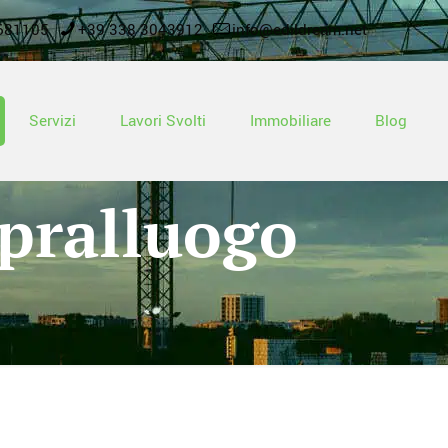
681105
+39 338 3043912
info@edildream.net
Servizi
Lavori Svolti
Immobiliare
Blog
opralluogo