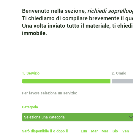
Benvenuto nella sezione,
richiedi sopralluo
Ti chiediamo di compilare brevemente il qu
Una volta inviato tutto il materiale, ti chi
immobile.
[CP_APP_HOUR_BOOKING id="2
1. Servizio
2. Orario
Per favore seleziona un servizio:
Categoria
Sarò disponibile il o dopo il
Lun
Mar
Mer
Gio
Ven