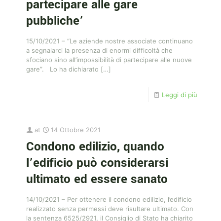
partecipare alle gare
pubbliche’
15/10/2021 – “Le aziende nostre associate continuano
a segnalarci la presenza di enormi difficoltà che
sfociano sino all’impossibilità di partecipare alle nuove
gare”. Lo ha dichiarato
[…]
Leggi di più
at
14 Ottobre 2021
Condono edilizio, quando
l’edificio può considerarsi
ultimato ed essere sanato
14/10/2021 – Per ottenere il condono edilizio, l’edificio
realizzato senza permessi deve risultare ultimato. Con
la sentenza 6525/2921, il Consiglio di Stato ha chiarito