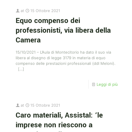
at
15 Ottobre 2021
Equo compenso dei
professionisti, via libera della
Camera
15/10/2021 – L’Aula di Montecitorio ha dato il suo via
libera al disegno di legge 3179 in materia di equo
compenso delle prestazioni professionali (ddl Meloni).
[…]
Leggi di più
at
15 Ottobre 2021
Caro materiali, Assistal: ‘le
imprese non riescono a