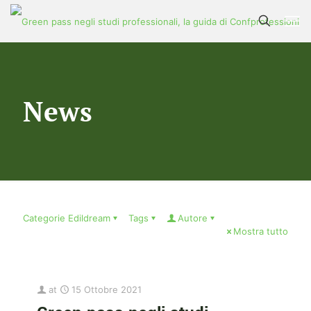
News
Categorie Edildream
Tags
Autore
Mostra tutto
at
15 Ottobre 2021