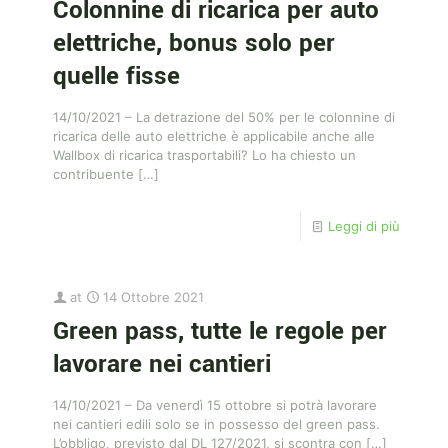
Colonnine di ricarica per auto
elettriche, bonus solo per
quelle fisse
14/10/2021 – La detrazione del 50% per le colonnine di
ricarica delle auto elettriche è applicabile anche alle
Wallbox di ricarica trasportabili? Lo ha chiesto un
contribuente
[…]
Leggi di più
at
14 Ottobre 2021
Green pass, tutte le regole per
lavorare nei cantieri
14/10/2021 – Da venerdì 15 ottobre si potrà lavorare
nei cantieri edili solo se in possesso del green pass.
L’obbligo, previsto dal DL 127/2021, si scontra con
[…]