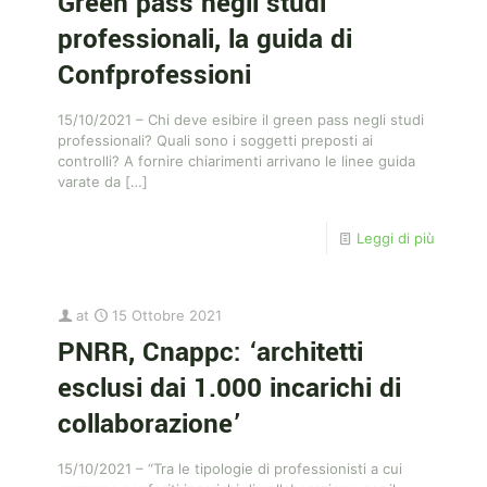
Green pass negli studi
professionali, la guida di
Confprofessioni
15/10/2021 – Chi deve esibire il green pass negli studi
professionali? Quali sono i soggetti preposti ai
controlli? A fornire chiarimenti arrivano le linee guida
varate da
[…]
Leggi di più
at
15 Ottobre 2021
PNRR, Cnappc: ‘architetti
esclusi dai 1.000 incarichi di
collaborazione’
15/10/2021 – “Tra le tipologie di professionisti a cui