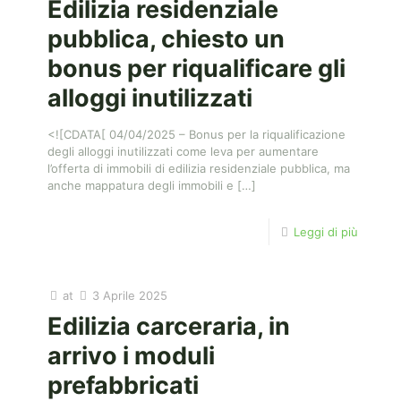
Edilizia residenziale
pubblica, chiesto un
bonus per riqualificare gli
alloggi inutilizzati
<![CDATA[ 04/04/2025 – Bonus per la riqualificazione
degli alloggi inutilizzati come leva per aumentare
l’offerta di immobili di edilizia residenziale pubblica, ma
anche mappatura degli immobili e
[…]
Leggi di più
at
3 Aprile 2025
Edilizia carceraria, in
arrivo i moduli
prefabbricati