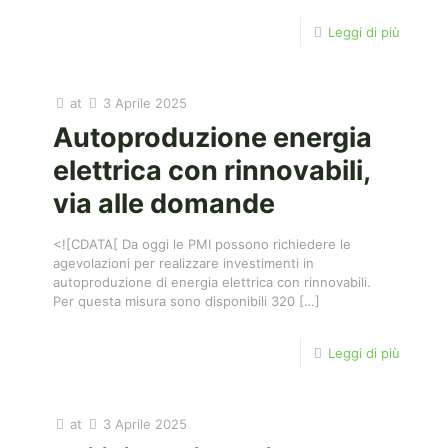
Leggi di più
at
3 Aprile 2025
Autoproduzione energia
elettrica con rinnovabili,
via alle domande
<![CDATA[ Da oggi le PMI possono richiedere le
agevolazioni per realizzare investimenti in
autoproduzione di energia elettrica con rinnovabili.
Per questa misura sono disponibili 320
[…]
Leggi di più
at
3 Aprile 2025