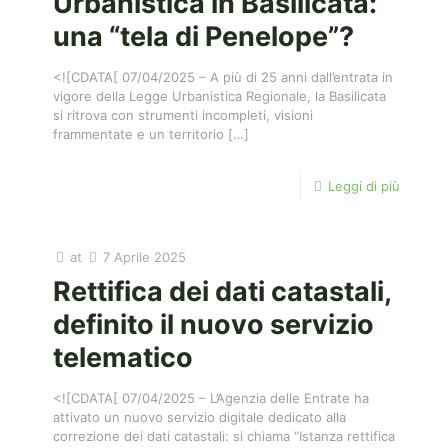
Urbanistica in Basilicata:
una “tela di Penelope”?
<![CDATA[ 07/04/2025 – A più di 25 anni dall’entrata in
vigore della Legge Urbanistica Regionale, la Basilicata
si ritrova con strumenti incompleti, visioni
frammentate e un territorio
[…]
Leggi di più
at
7 Aprile 2025
Rettifica dei dati catastali,
definito il nuovo servizio
telematico
<![CDATA[ 07/04/2025 – L’Agenzia delle Entrate ha
attivato un nuovo servizio digitale dedicato alla
correzione dei dati catastali: si chiama “Istanza rettifica