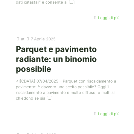
dati catastali” e consente ai
[…]
Leggi di più
at
7 Aprile 2025
Parquet e pavimento
radiante: un binomio
possibile
<![CDATA[ 07/04/2025 – Parquet con riscaldamento a
pavimento: è davvero una scelta possibile? Oggi il
riscaldamento a pavimento è molto diffuso, e molti si
chiedono se sia
[…]
Leggi di più