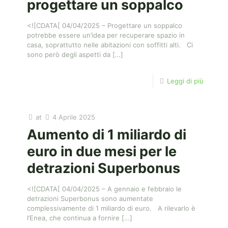
progettare un soppalco
<![CDATA[ 04/04/2025 – Progettare un soppalco
potrebbe essere un’idea per recuperare spazio in
casa, soprattutto nelle abitazioni con soffitti alti. Ci
sono però degli aspetti da
[…]
Leggi di più
at
4 Aprile 2025
Aumento di 1 miliardo di
euro in due mesi per le
detrazioni Superbonus
<![CDATA[ 04/04/2025 – A gennaio e febbraio le
detrazioni Superbonus sono aumentate
complessivamente di 1 miliardo di euro. A rilevarlo è
l’Enea, che continua a fornire
[…]