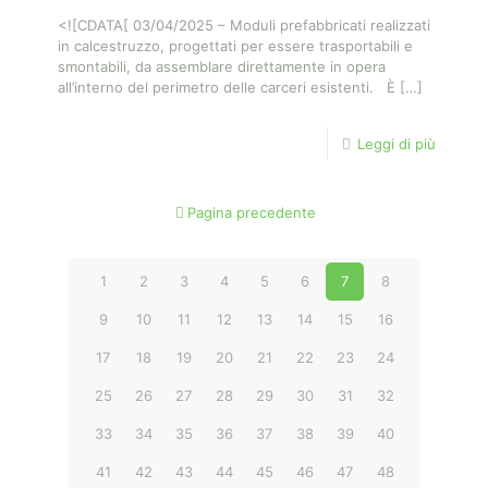
<![CDATA[ 03/04/2025 – Moduli prefabbricati realizzati
in calcestruzzo, progettati per essere trasportabili e
smontabili, da assemblare direttamente in opera
all’interno del perimetro delle carceri esistenti. È
[…]
Leggi di più
Pagina precedente
1
2
3
4
5
6
7
8
9
10
11
12
13
14
15
16
17
18
19
20
21
22
23
24
25
26
27
28
29
30
31
32
33
34
35
36
37
38
39
40
41
42
43
44
45
46
47
48