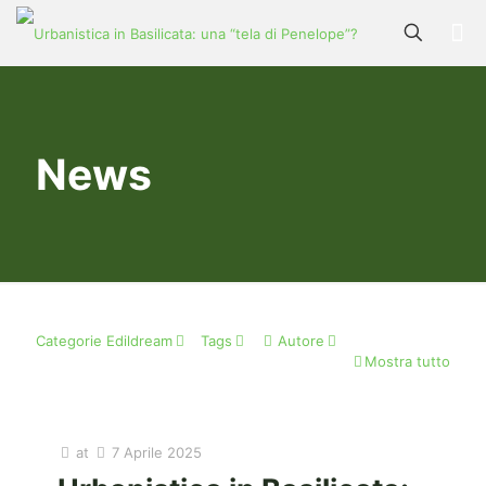
News
Categorie Edildream
Tags
Autore
Mostra tutto
at
7 Aprile 2025