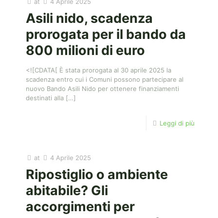
at
4 Aprile 2025
Asili nido, scadenza
prorogata per il bando da
800 milioni di euro
<![CDATA[ È stata prorogata al 30 aprile 2025 la
scadenza entro cui i Comuni possono partecipare al
nuovo Bando Asili Nido per ottenere finanziamenti
destinati alla
[…]
Leggi di più
at
4 Aprile 2025
Ripostiglio o ambiente
abitabile? Gli
accorgimenti per