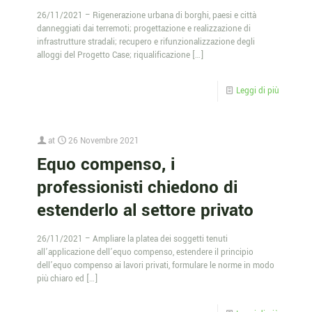
26/11/2021 – Rigenerazione urbana di borghi, paesi e città
danneggiati dai terremoti; progettazione e realizzazione di
infrastrutture stradali; recupero e rifunzionalizzazione degli
alloggi del Progetto Case; riqualificazione
[…]
Leggi di più
at
26 Novembre 2021
Equo compenso, i
professionisti chiedono di
estenderlo al settore privato
26/11/2021 – Ampliare la platea dei soggetti tenuti
all’applicazione dell’equo compenso, estendere il principio
dell’equo compenso ai lavori privati, formulare le norme in modo
più chiaro ed
[…]