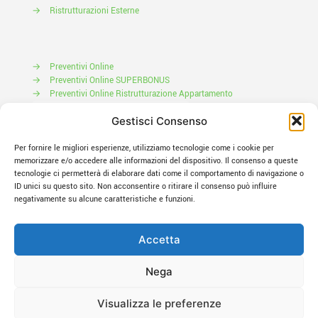
→
Ristrutturazioni Esterne
→
Preventivi Online
→
Preventivi Online SUPERBONUS
→
Preventivi Online Ristrutturazione Appartamento
Prenota il tuo Sopralluogo
Gestisci Consenso
Per fornire le migliori esperienze, utilizziamo tecnologie come i cookie per
memorizzare e/o accedere alle informazioni del dispositivo. Il consenso a queste
tecnologie ci permetterà di elaborare dati come il comportamento di navigazione o
ID unici su questo sito. Non acconsentire o ritirare il consenso può influire
negativamente su alcune caratteristiche e funzioni.
Accetta
© 2021 Edildream. All Rights Reserved. Creative
Media Gessica
Nega
Garbo
Visualizza le preferenze