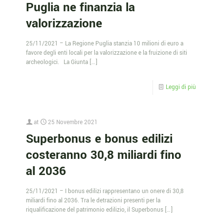
Puglia ne finanzia la
valorizzazione
25/11/2021 – La Regione Puglia stanzia 10 milioni di euro a
favore degli enti locali per la valorizzazione e la fruizione di siti
archeologici. La Giunta
[…]
Leggi di più
at
25 Novembre 2021
Superbonus e bonus edilizi
costeranno 30,8 miliardi fino
al 2036
25/11/2021 – I bonus edilizi rappresentano un onere di 30,8
miliardi fino al 2036. Tra le detrazioni presenti per la
riqualificazione del patrimonio edilizio, il Superbonus
[…]