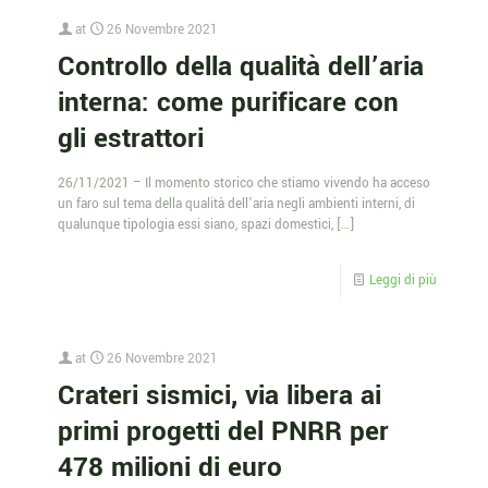
at
26 Novembre 2021
Controllo della qualità dell’aria
interna: come purificare con
gli estrattori
26/11/2021 – Il momento storico che stiamo vivendo ha acceso
un faro sul tema della qualità dell’aria negli ambienti interni, di
qualunque tipologia essi siano, spazi domestici,
[…]
Leggi di più
at
26 Novembre 2021
Crateri sismici, via libera ai
primi progetti del PNRR per
478 milioni di euro