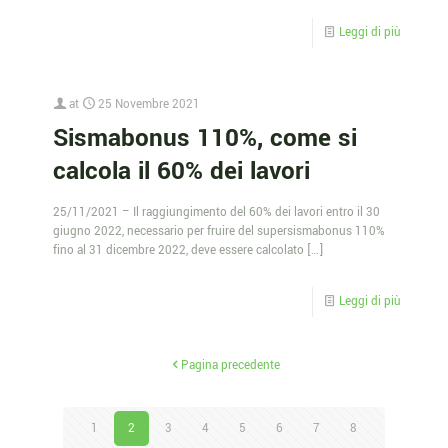
Leggi di più
at
25 Novembre 2021
Sismabonus 110%, come si
calcola il 60% dei lavori
25/11/2021 – Il raggiungimento del 60% dei lavori entro il 30
giugno 2022, necessario per fruire del supersismabonus 110%
fino al 31 dicembre 2022, deve essere calcolato
[…]
Leggi di più
Pagina precedente
1
2
3
4
5
6
7
8