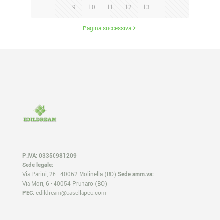
9
10
11
12
13
Pagina successiva
P.IVA: 03350981209
Sede legale:
Via Parini, 26 - 40062 Molinella (BO)
Sede amm.va:
Via Mori, 6 - 40054 Prunaro (BO)
PEC:
edildream@casellapec.com