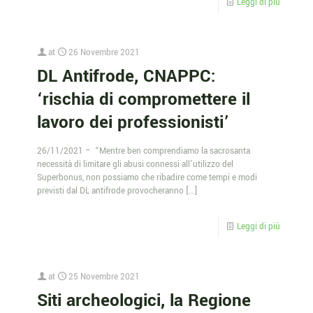
Leggi di più
at
26 Novembre 2021
DL Antifrode, CNAPPC:
‘rischia di compromettere il
lavoro dei professionisti’
26/11/2021 – “Mentre ben comprendiamo la sacrosanta
necessità di limitare gli abusi connessi all’utilizzo del
Superbonus, non possiamo che ribadire come tempi e modi
previsti dal DL antifrode provocheranno
[…]
Leggi di più
at
25 Novembre 2021
Siti archeologici, la Regione