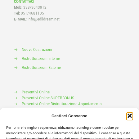
CONTATTACI
Mob:
338/3043912
Tel:
051/4681105
E-MAIL:
info@edildream.net
→
Nuove Costruzioni
→
Ristrutturazioni Interne
→
Ristrutturazioni Esterne
→
Preventivi Online
→
Preventivi Online SUPERBONUS
→
Preventivi Online Ristrutturazione Appartamento
Prenota il tuo Sopralluogo
Gestisci Consenso
Per fornire le migliori esperienze, utilizziamo tecnologie come i cookie per
memorizzare e/o accedere alle informazioni del dispositivo. Il consenso a queste
tecnologie ci permetterà di elaborare dati come il comportamento di navigazione o