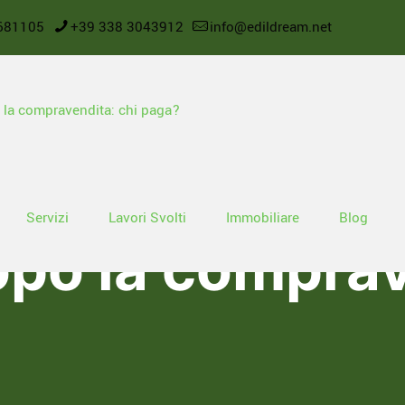
681105
+39 338 3043912
info@edildream.net
rdinari in con
Servizi
Lavori Svolti
Immobiliare
Blog
opo la comprav