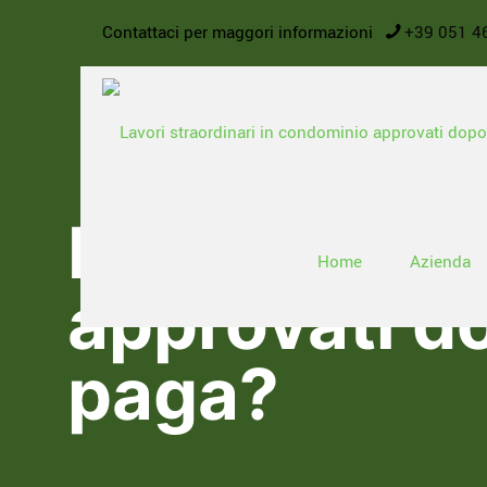
Contattaci per maggori informazioni
+39 051 4
Lavori strao
Home
Azienda
approvati d
paga?