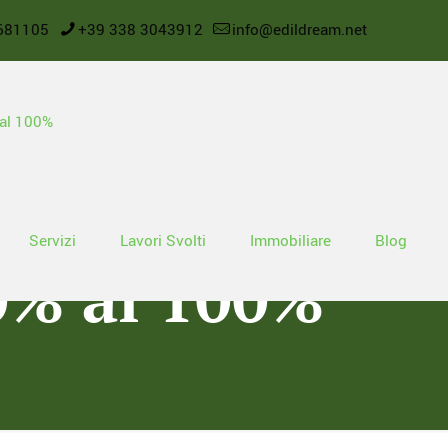
681105
+39 338 3043912
info@edildream.net
i, Fillea Cgil 
Servizi
Lavori Svolti
Immobiliare
Blog
0% al 100%