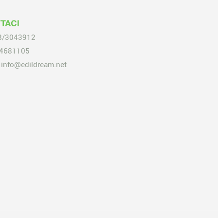
TACI
8/3043912
4681105
info@edildream.net