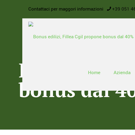
Contattaci per maggori informazioni
+39 051 4
Bonus ediliz
Home
Azienda
bonus dal 4