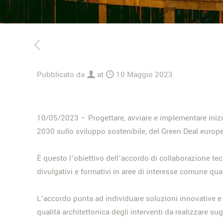
Pubblicato da
at
10 Maggio 2023
10/05/2023 – Progettare, avviare e implementare inizia
2030 sullo sviluppo sostenibile, del Green Deal europ
È questo l’obiettivo dell’accordo di collaborazione tec
divulgativi e formativi in aree di interesse comune qual
L’accordo punta ad individuare soluzioni innovative e 
qualità architettonica degli interventi da realizzare su