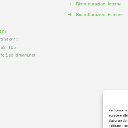
→
Ristrutturazioni Interne
→
Ristrutturazioni Esterne
ACI
/3043912
4681105
nfo@edildream.net
Per fornire l
accedere alle
elaborare dat
o ritirare il 