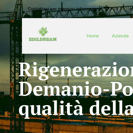
Contattaci per maggori informazioni
+39 051 4
Home
Azienda
Rigenerazion
Demanio-Pol
qualità dell