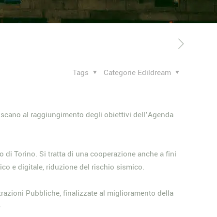
Tags
Categorie Edildream
iscano al raggiungimento degli obiettivi dell’Agenda
o di Torino. Si tratta di una cooperazione anche a fini
co e digitale, riduzione del rischio sismico.
razioni Pubbliche, finalizzate al miglioramento della
>