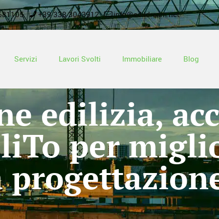
681105
+39 338 3043912
info@edildream.net
Servizi
Lavori Svolti
Immobiliare
Blog
e edilizia, ac
iTo per miglio
a progettazion