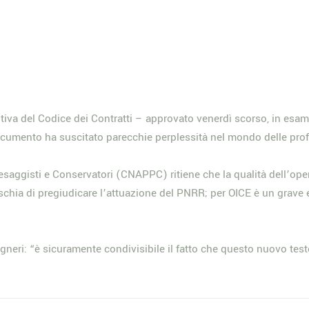
iva del Codice dei Contratti – approvato venerdì scorso, in esame 
 documento ha suscitato parecchie perplessità nel mondo delle prof
 Paesaggisti e Conservatori (CNAPPC) ritiene che la qualità dell’op
chia di pregiudicare l’attuazione del PNRR; per OICE è un grave er
gegneri: “è sicuramente condivisibile il fatto che questo nuovo tes