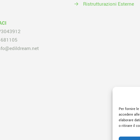
→
Ristrutturazioni Esterne
ACI
/3043912
4681105
nfo@edildream.net
Per fornire l
accedere alle
elaborare dat
o ritirare il 