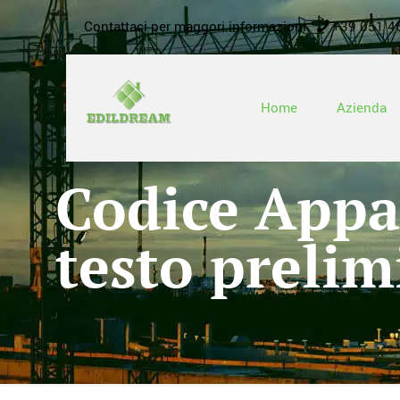
Contattaci per maggori informazioni
+39 051 4
Home
Azienda
Codice Appal
testo prelim