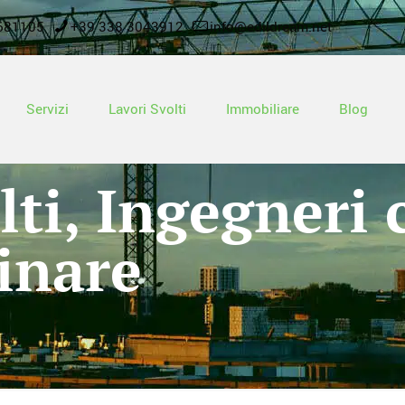
681105
+39 338 3043912
info@edildream.net
Servizi
Lavori Svolti
Immobiliare
Blog
ti, Ingegneri c
inare