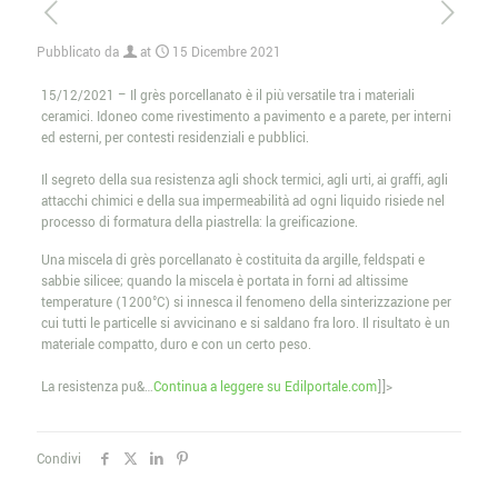
Pubblicato da
at
15 Dicembre 2021
15/12/2021 – Il grès porcellanato è il più versatile tra i materiali
ceramici. Idoneo come rivestimento a pavimento e a parete, per interni
ed esterni, per contesti residenziali e pubblici.
Il segreto della sua resistenza agli shock termici, agli urti, ai graffi, agli
attacchi chimici e della sua impermeabilità ad ogni liquido risiede nel
processo di formatura della piastrella: la greificazione.
Una miscela di grès porcellanato è costituita da argille, feldspati e
sabbie silicee; quando la miscela è portata in forni ad altissime
temperature (1200°C) si innesca il fenomeno della sinterizzazione per
cui tutti le particelle si avvicinano e si saldano fra loro. Il risultato è un
materiale compatto, duro e con un certo peso.
La resistenza pu&…
Continua a leggere su Edilportale.com
]]>
Condivi