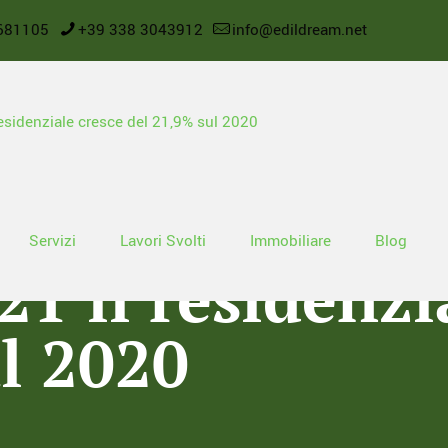
681105
+39 338 3043912
info@edildream.net
obiliare, nel 
Servizi
Lavori Svolti
Immobiliare
Blog
21 il residenzi
l 2020