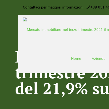
Contattaci per maggori informazioni
+39 051 4
Mercato imm
Home
Azienda
trimestre 20
del 21,9% su