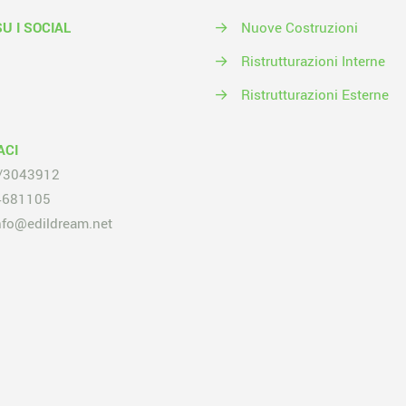
SU I SOCIAL
→
Nuove Costruzioni
→
Ristrutturazioni Interne
→
Ristrutturazioni Esterne
ACI
/3043912
4681105
nfo@edildream.net