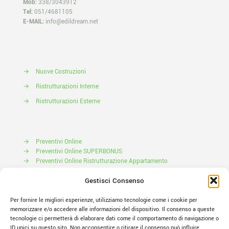
Mob:
338/3043912
Tel:
051/4681105
E-MAIL:
info@edildream.net
→
Nuove Costruzioni
→
Ristrutturazioni Interne
→
Ristrutturazioni Esterne
→
Preventivi Online
→
Preventivi Online SUPERBONUS
→
Preventivi Online Ristrutturazione Appartamento
Prenota il tuo Sopralluogo
Gestisci Consenso
Per fornire le migliori esperienze, utilizziamo tecnologie come i cookie per
memorizzare e/o accedere alle informazioni del dispositivo. Il consenso a queste
tecnologie ci permetterà di elaborare dati come il comportamento di navigazione o
ID unici su questo sito. Non acconsentire o ritirare il consenso può influire