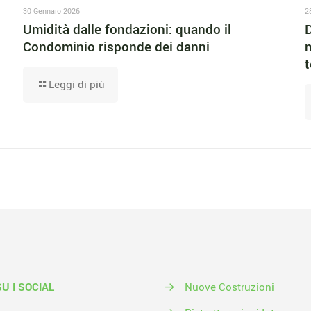
30 Gennaio 2026
2
Umidità dalle fondazioni: quando il
D
Condominio risponde dei danni
m
t
Leggi di più
SU I SOCIAL
→
Nuove Costruzioni