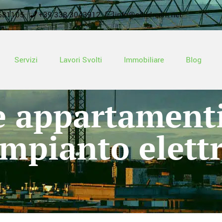
681105
+39 338 3043912
info@edildream.net
Servizi
Lavori Svolti
Immobiliare
Blog
 appartamenti
mpianto elettr