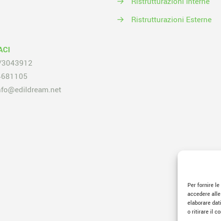
→
Ristrutturazioni Interne
→
Ristrutturazioni Esterne
ACI
/3043912
4681105
nfo@edildream.net
Per fornire l
accedere alle
elaborare dat
o ritirare il 