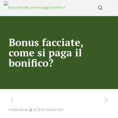
Bonus facciate,
come si paga il
bonifico?
Pubblicato da
at
25 Ottobre 2021