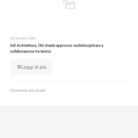
28 Gennaio 2026
Ddl Architettura, CNI chiede approccio multidisciplinare e
collaborazione tra tecnici
Leggi di più
Comments are closed.