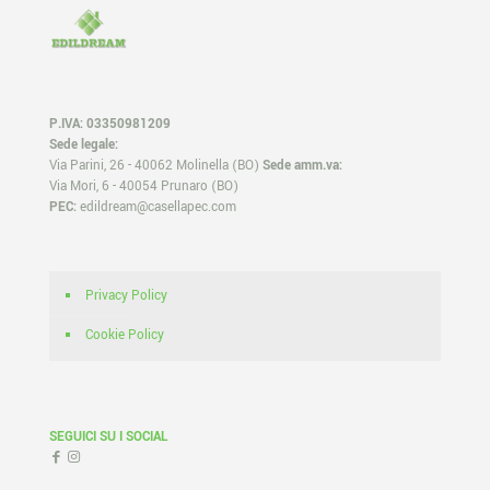
P.IVA: 03350981209
Sede legale:
Via Parini, 26 - 40062 Molinella (BO)
Sede amm.va:
Via Mori, 6 - 40054 Prunaro (BO)
PEC:
edildream@casellapec.com
Privacy Policy
Cookie Policy
SEGUICI SU I SOCIAL