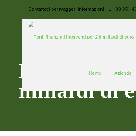
Contattaci per maggori informazioni
+39 051 4
Porti, finanz
Home
Azienda
miliardi di 