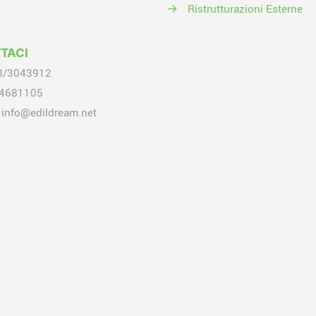
→
Ristrutturazioni Esterne
TACI
8/3043912
4681105
info@edildream.net