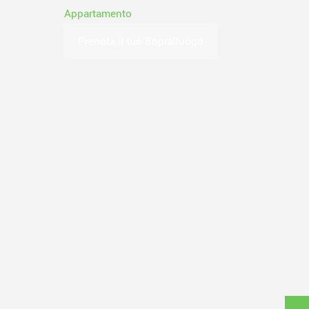
Appartamento
Prenota il tuo Sopralluogo