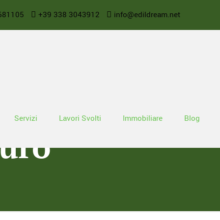
681105
+39 338 3043912
info@edildream.net
iati interventi
Servizi
Lavori Svolti
Immobiliare
Blog
euro