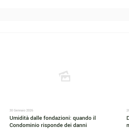
30 Gennaio 2026
2
Umidità dalle fondazioni: quando il
D
Condominio risponde dei danni
m