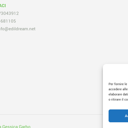
ACI
/3043912
4681105
nfo@edildream.net
Per fornire l
accedere alle
elaborare dat
o ritirare il 
A
a Gessica Garbo