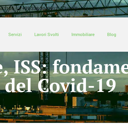
681105
+39 338 3043912
info@edildream.net
Servizi
Lavori Svolti
Immobiliare
Blog
, ISS: fondame
 del Covid-19